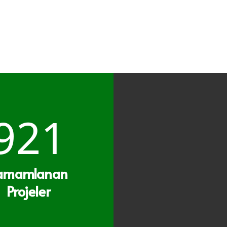
921
amamlanan
Projeler